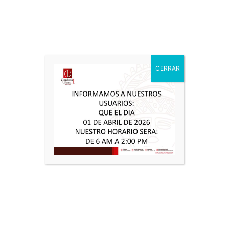
urbanísticas y de edificación adoptadas en el Plan
de Ordenamiento Territorial, en los instrumentos que
lo desarrollen o complementen, en los Planes
Especiales de Manejo y Protección (PEMP) y en las
leyes y demás disposiciones que expida el Gobierno
nacional.
CERRAR
La expedición de la licencia urbanística implica la
certificación del cumplimiento de las normas y
demás reglamentaciones en que se fundamenta y
conlleva la autorización específica sobre uso y
aprovechamiento del suelo.
Parágrafo 1°.
Las licencias urbanísticas y sus modalidades podrán
ser objeto de prórrogas y modificaciones.
Se entiende por prórroga de la licencia la ampliación
del término de vigencia de la misma. Se entiende por
modificación de la licencia,la introducción de
cambios urbanísticos, arquitectónicos o